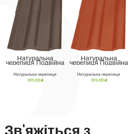
Натуральна
Натуральна
черепиця Подвійна
черепиця Подвійна
Римська Теракот
Римська Коричнева
Натуральна черепиця
Натуральна черепиця
395.00
₴
395.00
₴
SELECT OPTIONS
SELECT OPTIONS
Зв'яжіться з